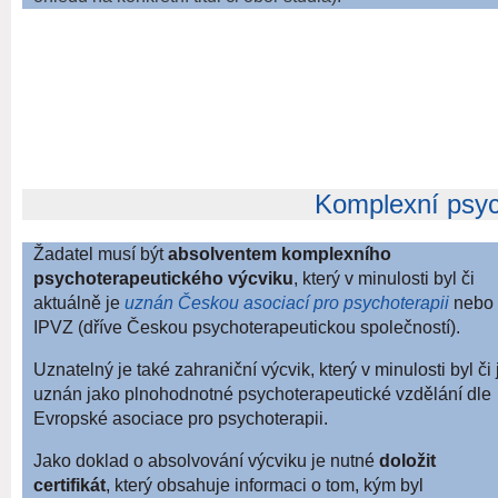
Komplexní psyc
Žadatel musí být
absolventem komplexního
psychoterapeutického výcviku
, který
v minulosti byl či
aktuálně je
uznán Českou asociací pro psychoterapii
nebo
IPVZ (dříve
Českou psychoterapeutickou společností).
Uznatelný je také zahraniční výcvik, který v
minulosti byl či 
uznán jako plnohodnotné psychoterapeutické vzdělání dle
Evropské asociace pro psychoterapii.
Jako doklad o absolvování výcviku je nutné
doložit
certifikát
, který obsahuje informaci o tom, kým byl