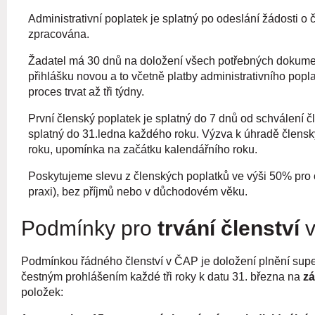
Administrativní poplatek je splatný po odeslání žádosti o
zpracována.
Žadatel má 30 dnů na doložení všech potřebných dokument
přihlášku novou a to včetně platby administrativního popl
proces trvat až tři týdny.
První členský poplatek je splatný do 7 dnů od schválení čl
splatný do 31.ledna každého roku. Výzva k úhradě člensk
roku, upomínka na začátku kalendářního roku.
Poskytujeme slevu z členských poplatků ve výši 50% pr
praxi), bez příjmů nebo v důchodovém věku.
Podmínky pro
trvání členství
v
Podmínkou řádného členství v ČAP je doložení plnění super
čestným prohlášením každé tři roky k datu 31. března na
zá
položek: