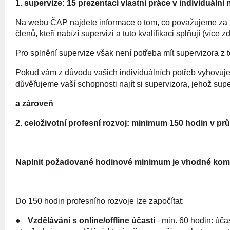
1. supervize: 15 prezentací vlastní práce v individuální
Na webu ČAP najdete informace o tom, co považujeme za ž
členů, kteří nabízí supervizi a tuto kvalifikaci splňují (více z
Pro splnění supervize však není potřeba mít supervizora z
Pokud vám z důvodu vašich individuálních potřeb vyhovuje
důvěřujeme vaší schopnosti najít si supervizora, jehož supe
a zároveň
2. celoživotní profesní rozvoj: minimum 150 hodin v prů
Naplnit požadované hodinové minimum je vhodné kombi
Do 150 hodin profesního rozvoje lze započítat:
●
Vzdělávání s online/offline účastí
- min. 60 hodin: úč