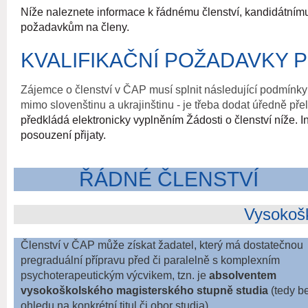
Níže naleznete informace k řádnému členství, kandidátnímu
požadavkům na členy.
KVALIFIKAČNÍ POŽADAVKY 
Zájemce o členství v ČAP musí splnit následující podmínky a
mimo slovenštinu a ukrajinštinu - je třeba dodat úředně př
předkládá elektronicky vyplněním Žádosti o členství níže.
posouzení přijaty.
ŘÁDNÉ ČLENSTVÍ
Vysokošk
Členství v ČAP může získat žadatel, který má dostatečnou
pregraduální přípravu před či paralelně s komplexním
psychoterapeutickým výcvikem, tzn. je
absolventem
vysokoškolského magisterského stupně studia
(tedy b
ohledu na konkrétní titul či obor studia).