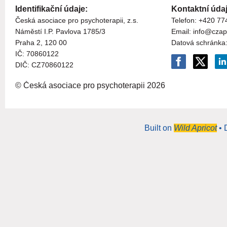
Identifikační údaje:
Kontaktní údaj
Česká asociace pro psychoterapii, z.s.
Telefon: +420 77
Náměstí I.P. Pavlova 1785/3
Email: info@czap
Praha 2, 120 00
Datová schránka
I
Č:
70860122
DIČ: CZ
70860122
© Česká asociace pro psychoterapii
2026
Built on
Wild Apricot
• 