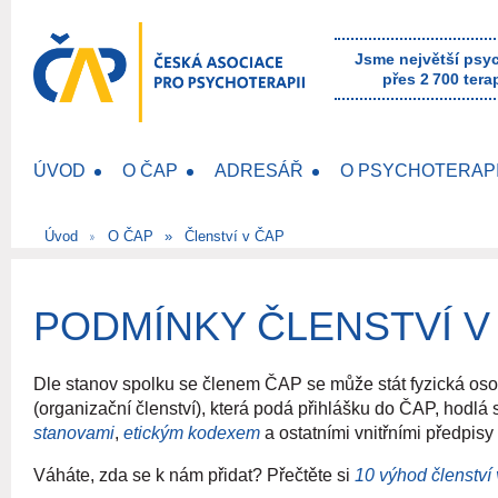
Jsme největší psy
přes 2 700 tera
ÚVOD
O ČAP
ADRESÁŘ
O PSYCHOTERAPI
Úvod
O ČAP
Členství v ČAP
PODMÍNKY ČLENSTVÍ V
Dle stanov spolku se členem ČAP se může stát fyzická oso
(organizační členství), která podá přihlášku do ČAP, hodlá s
stanovami
,
etickým kodexem
a ostatními vnitřními předpis
Váháte, zda se k nám přidat? Přečtěte si
10 výhod členství