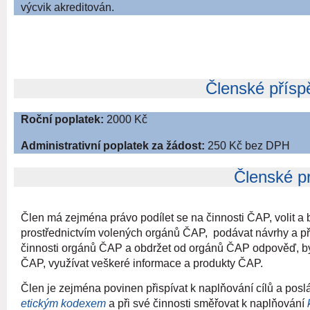
výcvik akreditován.
Členské příspě
Roční poplatek:
2000 Kč
Administrativní poplatek za žádost:
250 Kč bez DPH
Členské pr
Člen má zejména právo podílet se na činnosti ČAP, volit a
prostřednictvím volených orgánů ČAP, podávat návrhy a př
činnosti orgánů ČAP a obdržet od orgánů ČAP odpověď, b
ČAP, využívat veškeré informace a produkty ČAP.
Člen je zejména povinen přispívat k naplňování cílů a poslán
etickým kodexem
a při své činnosti směřovat k naplňování