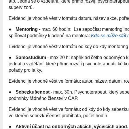
atp. Jedná se o vzdělání, které přímo rozvíjí psychoterape
supervizorů.
Evidenci je vhodné vést v formátu datum, název akce, pořa
●
Mentoring
- max. 60 hodin: Lze započítat mentoring ind
splňovat podmínky kladené na mentora:
Kdo se může stát
Evidenci je vhodné vést v formátu od kdy do kdy mentorin
●
Samostudium
- max 20 h: například četba odborných k
jednat o vzdělání, které přímo rozvíjí psychoterapeutické
pořady pro laiky.
Evidenci je vhodné vést ve formátu: autor, název, datum, r
●
Sebezkušenost
- max. 30h. Psychoterapeut, který se
podmínky řádného členství v ČAP.
Evidenci je vhodné vést ve formátu: od kdy do kdy sebezk
ve kterém sebezkušenost probíhala, počet hodin.
●
Aktivní účast na odborných akcích, výcvicích apod. 