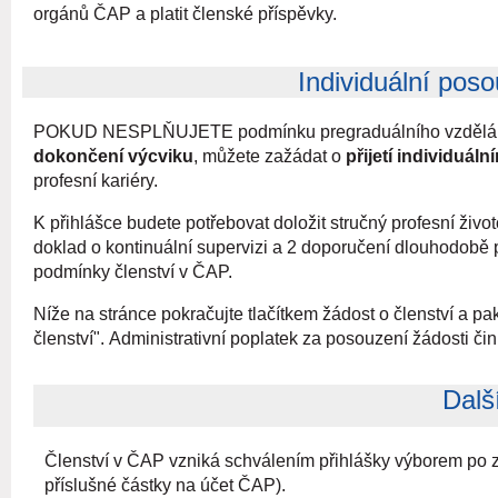
orgánů ČAP a platit členské příspěvky.
Individuální poso
POKUD NESPLŇUJETE podmínku pregraduálního vzdělá
dokončení výcviku
, můžete zažádat o
přijetí individuál
profesní kariéry.
K přihlášce budete potřebovat doložit stručný profesní živo
doklad o kontinuální supervizi a 2 doporučení dlouhodobě p
podmínky členství v ČAP.
Níže na stránce pokračujte tlačítkem žádost o členství a p
členství".
Administrativní poplatek za posouzení žádosti č
Dalš
Členství v ČAP vzniká schválením přihlášky výborem po 
příslušné částky na účet ČAP).