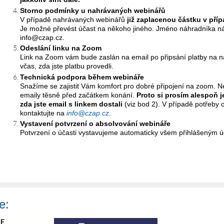
Storno podmínky u nahrávaných webinářů
V případě nahrávaných webinářů
již zaplacenou částku v pří
Je možné převést účast na někoho jiného. Jméno náhradníka n
info@czap.cz.
Odeslání linku na Zoom
Link na Zoom vám bude zaslán na email po připsání platby na náš
včas, zda jste platbu provedli.
Technická podpora během webináře
Snažíme se zajistit Vám komfort pro dobré připojení na zoom. 
emaily těsně před začátkem konání.
Proto si prosím alespoň 
zda jste email s linkem dostali
(viz bod 2). V případě potřeby
kontaktujte na
info@czap.cz
.
Vystavení potvrzení o absolvování webináře
Potvrzení o účasti vystavujeme automaticky všem přihlášeným úča
e: