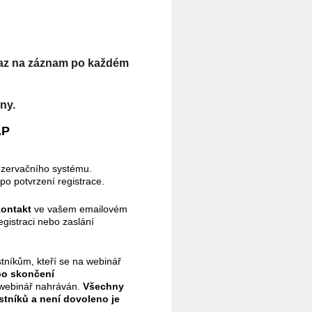
kaz na záznam po každém
ny.
AP
rezervačního systému.
po potvrzení registrace.
kontakt
ve vašem emailovém
registraci nebo zaslání
níkům, kteří se na webinář
 po skončení
 webinář nahráván.
Všechny
stníků a
není dovoleno je