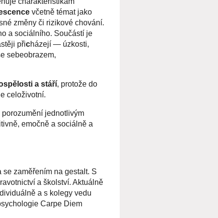
ěnuje charakteristikám
lescence
včetně témat jako
esné změny či rizikové chování.
o a sociálního. Součástí je
těji při
c
házejí — úzkosti,
y se sebeobrazem,
ospělosti a stáří
, protože do
e celoživotní.
vé porozumění jednotlivým
itivně, emočně a sociálně a
 se zaměřením na gestalt. S
avotnictví a školství. Aktuálně
dividuálně a s kolegy vedu
 psychologie Carpe Diem