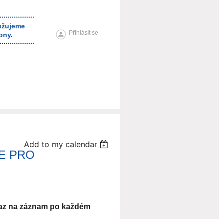
ružujeme
Přihlásit se
ony.
Add to my calendar
E PRO
kaz na záznam po každém