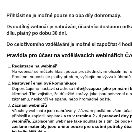
Přihlásit se je možné pouze na oba díly dohromady.
Dvoudílný webinář je nahráván, účastníci dostanou od
dílu, platný po dobu 30 dní.
Do celoživotního vzdělávání je možné si započítat 4 hodi
Pravidla pro účast na vzdělávacích webinářích Č
Registrace na webinář
Na webinář se můžete hlásit pouze prostřednictvím oficiálního 
Prosíme, neposílejte platby předem, vyčkejte na výzvu k úhradě 
Nastavení emailové komunikace
Doporučujeme nastavit si adresu
info@czap.cz
jako primární 
klientovi. Tím zajistíte, že důležité zprávy, jako jsou potvrzení o 
záznamu, neskončí ve spamu nebo hromadné poště.
Záznam webinářů
Všechny webináře jsou nahrávány. Záznam posíláme všem účast
přihlásili a zaplatili poplatek
a to v termínu 2 - 4 pracovní dny
webináře.
Zaplacením webináře také souhlasíte s tím, že bude
zaslané materiály jsou určité pouze pro osobní potřeby úča
jakkoliv šířit dále.