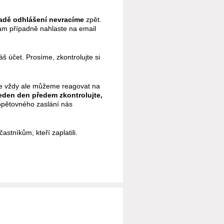
padě odhlášení
nevracíme
zpět.
ám případně nahlaste na email
 účet. Prosíme, zkontrolujte si
Ne vždy ale můžeme reagovat na
jeden den předem zkontrolujte,
 opětovného zaslání nás
stníkům, kteří zaplatili.