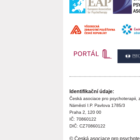
Identifikační údaje:
Česká asociace pro psychoterapii, z
Náměstí I.P. Pavlova 1785/3
Praha 2, 120 00
I
Č:
70860122
DIČ: CZ
70860122
© Česká asociace pro psychote