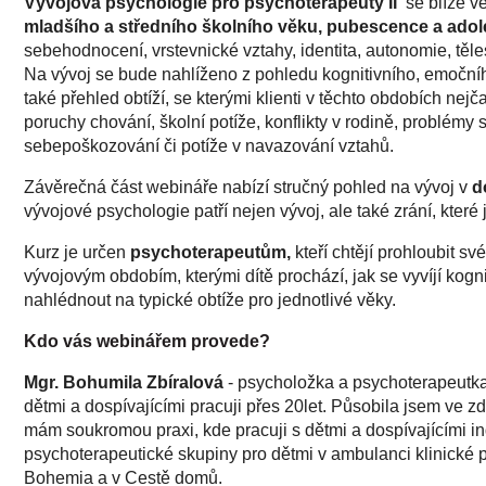
Vývojová psychologie pro psychoterapeuty II
se blíže v
mladšího a středního školního věku, pubescence a ado
sebehodnocení, vrstevnické vztahy, identita, autonomie, těl
Na vývoj se bude nahlíženo z pohledu kognitivního, emočníh
také přehled obtíží, se kterými klienti v těchto obdobích nejčas
poruchy chování, školní potíže, konflikty v rodině, problém
sebepoškozování či potíže v navazování vztahů.
Závěrečná část webináře nabízí stručný pohled na vývoj v
d
vývojové psychologie patří nejen vývoj, ale také zrání, které j
Kurz je určen
psychoterapeutům,
kteří chtějí prohloubit s
vývojovým obdobím, kterými dítě prochází, jak se vyvíjí kogn
nahlédnout na typické obtíže pro jednotlivé věky.
Kdo vás webinářem provede?
Mgr. Bohumila Zbíralová
- psycholožka a psychoterapeutka
dětmi a dospívajícími pracuji přes 20let. Působila jsem ve zdr
mám soukromou praxi, kde pracuji s dětmi a dospívajícími in
psychoterapeutické skupiny pro dětmi v ambulanci klinické
Bohemia a v Cestě domů.