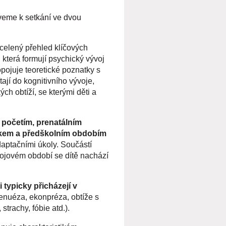
veme k setkání ve dvou
celený přehled klíčových
 která formují psychický vývoj
pojuje teoretické poznatky s
tají do kognitivního vývoje,
ch obtíží, se kterými děti a
 početím, prenatálním
kem a předškolním obdobím
daptačními úkoly. Součástí
vojovém období se dítě nachází
i typicky přicházejí v
enuéza, ekonpréza, obtíže s
strachy, fóbie atd.).