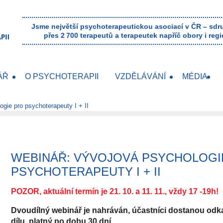
Jsme největší psychoterapeutickou asociací v ČR – sd
přes 2 700 terapeutů a terapeutek napříč obory i regi
ÁŘ
O PSYCHOTERAPII
VZDĚLÁVÁNÍ
MÉDIA
gie pro psychoterapeuty I + II
WEBINÁŘ: VÝVOJOVÁ PSYCHOLOGI
PSYCHOTERAPEUTY I + II
POZOR, aktuální termín je 21. 10. a 11. 11., vždy 17 -19h!
Dvoudílný webinář je nahráván, účastníci dostanou od
dílu, platný po dobu 30 dní.