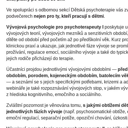
Ve spolupráci s odbornou sekcí Dětská psychoterapie vás z
podvečerech
nejen pro ty, kteří pracují s dětmi
.
Vývojová psychologie pro psychoterapeuty I
poskytuje u
vývojových teorií, vývojových mezníků a senzitivních období,
dítěte od období před početím až po předškolní věk. Kurz pro
klinickou praxí a ukazuje, jak jednotlivé fáze vývoje se promí
prožívání, regulace emocí, sociálního vývoje a také do typický
jejich rodiče přicházejí do terapie.
Účastníci projdou jednotlivými vývojovými obdobími —
před
obdobím, porodem, kojeneckým obdobím, batolecím vě
— a seznámí se s jejich specifickými potřebami, krizemi a a
webináře je také rozpoznávání vývojových stop, v jakém vý
z hlediska kognitivního, emočního a sociálního.
Zvláštní pozornost je věnována tomu,
s jakými obtížemi dět
jednotlivých fázích vývoje
(např. psychosomatické obtíže, 
emoční regulací, separační potíže, opoziční chování, úzkosti, 