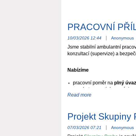
PRACOVNÍ PŘÍ
|
10/03/2026 12:44
Anonymous
Jsme stabilní ambulantní pracov
konzultací (supervize) a bezpeč
Nabízíme
pracovní poměr na
plný úva
psychoterapeutickou práci a
administrativní podporu recep
krásné pracovní prostředí s r
práci v přátelském odborném
Projekt Skupiny 
časovou flexibilitu v rámci p
akreditované pracoviště pro
|
07/03/2026 07:21
Anonymous
podporu profesního rozvoje a
odbornou podporu při diagnos