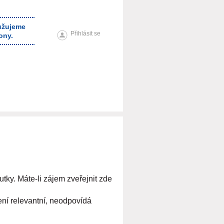
ružujeme
Přihlásit se
ony.
tky. Máte-li zájem zveřejnit zde
ení relevantní, neodpovídá