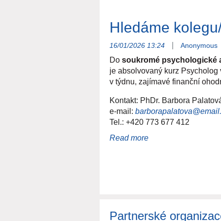
s možnostmi rodinné terapie pr
Požadavky
Hledáme kolegu/
·
odpovídající vzdělání (u psyc
|
16/01/2026 13:24
Anonymous
·
splnění podmínek práce ve zdra
·
zájem o psychosomatiku, týmo
Do
soukromé psychologické
·
U lékařů alespoň základní ate
je absolvovaný kurz Psycholog 
nás
v týdnu, zajímavé finanční oho
Jsme akreditované pracoviště pr
Kontakt: PhDr. Barbora Palatov
psychologa ve zdravotnictví, n
e-mail:
barborapalatova@email
Tel.: +420 773 677 412
Co nabízíme
·
práci ve zkušeném, lidském 
·
týmovou i případovou superviz
·
práci s dobře motivovanými 
·
flexibilní pracovní dobu (do v
·
příspěvky na vzdělávání a n
·
přátelskou atmosféru a smyslu
O nás
Partnerské organizac