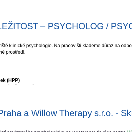
LEŽITOST – PSYCHOLOG / PS
iště klinické psychologie. Na pracovišti klademe důraz na odb
né prostředí.
zek (HPP)
 psychodiagnostiku
ce a office týmu
ecepcí
 týmu
Praha a Willow Therapy s.r.o. - S
racovního týdne
 specializační vzdělávání v oboru klinická psychologie
 předatestační přípravy
tice a psaní zpráv (zprávy a vyšetření procházejí odbornou kon