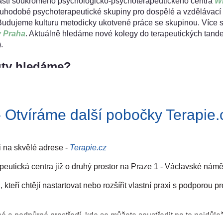
ástí soukromého psychologicko-psychoterapeutického centra
Wi
ní
ouhodobé psychoterapeutické skupiny pro dospělé a vzdělávací 
Budujeme kulturu metodicky ukotvené práce se skupinou. Více s
y Praha
. Aktuálně hledáme nové kolegy do terapeutických tand
.
nu povolání
psychologa ve zdravotnictví (Mgr.)
uty hledáme?
ačního vzdělávání v oboru klinická psychologie
vik v
KBT výhodou
ové práce na dlouhodobém projektu
oterapeutickou práci
u způsobu vedení skupinové psychoterapie
dohody
mu jménu skupinové psychoterapie
 Otvíráme další pobočky Terapie.
o umíš. Očekáváme chuť se učit, růst a spolupracovat. U nás n
gie
andemy tvoří tým. Tým tvoří celý projekt.
6 – Bubeneč
i na skvělé adrese -
Terapie.cz
utická centra již o druhý prostor na Praze 1 - Václavské náměs
tický tandem
teří chtějí nastartovat nebo rozšířit vlastní praxi s podporou p
místo pro praktikanta v přípravě
ntoruje a interviduje vedoucí psychoterapeutka
nované podle dosaženého vzdělání a délky praxe
 a podpůrné prostředí, kde se můžete soustředit na to nejdůležitě
artnersky a zároveň strukturovaně