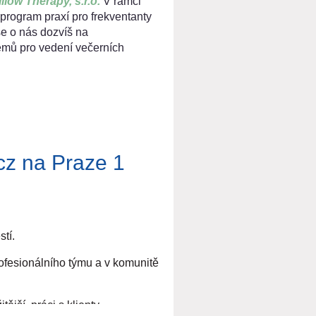
llow Therapy, s.r.o.
V rámci
program praxí pro frekventanty
e o nás dozvíš na
emů pro vedení večerních
cz na Praze 1
ejde o sólové vedení „své“
tí.
rofesionálního týmu a v komunitě
jší, práci s klienty.