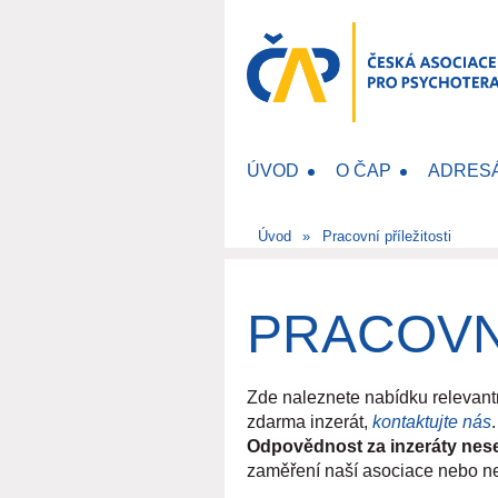
ÚVOD
O ČAP
ADRES
Úvod
Pracovní příležitosti
PRACOVNÍ
Zde naleznete nabídku relevantn
zdarma inzerát,
kontaktujte nás
.
Odpovědnost za inzeráty nese
zaměření naší asociace nebo ne