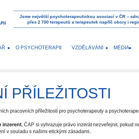
Jsme největší psychoterapeutickou asociací v ČR – sd
přes 2 700 terapeutů a terapeutek napříč obory i regi
ÁŘ
O PSYCHOTERAPII
VZDĚLÁVÁNÍ
MÉDIA
 PŘÍLEŽITOSTI
ích pracovních příležitostí pro psychoterapeuty a psychoterapeu
 inzerent.
ČAP si vyhrazuje právo inzerát nezveřejnit, pokud n
ní v souladu s našimi etickými zásadami.