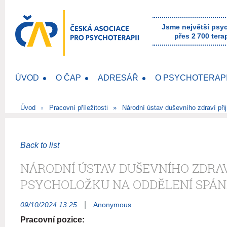
Jsme největší psy
přes 2 700 tera
ÚVOD
O ČAP
ADRESÁŘ
O PSYCHOTERAPI
Úvod
Pracovní příležitosti
Národní ústav duševního zdraví př
Back to list
NÁRODNÍ ÚSTAV DUŠEVNÍHO ZDRAV
PSYCHOLOŽKU NA ODDĚLENÍ SPÁN
|
09/10/2024 13:25
Anonymous
Pracovní pozice: