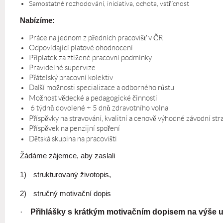
Samostatné rozhodování, iniciativa, ochota, vstřícnost
Nabízíme:
Práce na jednom z předních pracovišť v ČR
Odpovídající platové ohodnocení
Příplatek za ztížené pracovní podmínky
Pravidelné supervize
Přátelský pracovní kolektiv
Další možnosti specializace a odborného růstu
Možnost vědecké a pedagogické činnosti
6 týdnů dovolené + 5 dnů zdravotního volna
Příspěvky na stravování, kvalitní a cenově výhodné závodní str
Příspěvek na penzijní spoření
Dětská skupina na pracovišti
Žádáme zájemce, aby zaslali
1)
strukturovaný životopis,
2)
stručný motivační dopis
·
Přihlášky s krátkým motivačním dopisem na výše u