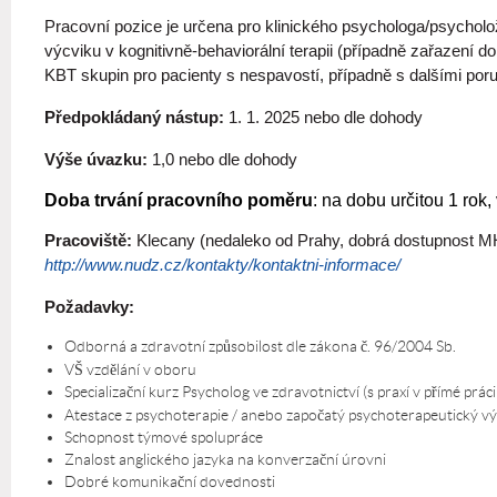
Pracovní pozice je určena pro klinického psychologa/psych
výcviku v kognitivně-behaviorální terapii (případně zařazení 
KBT skupin pro pacienty s nespavostí, případně s dalšími po
Předpokládaný nástup:
1. 1. 2025 nebo dle dohody
Výše úvazku:
1,0
nebo dle dohody
Doba trvání pracovního poměru
: na dobu určitou 1 rok
Pracoviště:
Klecany (nedaleko od Prahy, dobrá dostupnost MH
http://www.nudz.cz/kontakty/kontaktni-informace/
Požadavky:
Odborná a zdravotní způsobilost dle zákona č. 96/2004 Sb.
VŠ vzdělání v oboru
Specializační kurz Psycholog ve zdravotnictví (s praxí v přímé práci 
Atestace z psychoterapie / anebo započatý psychoterapeutický vý
Schopnost týmové spolupráce
Znalost anglického jazyka na konverzační úrovni
Dobré komunikační dovednosti