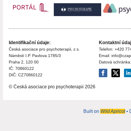
Identifikační údaje:
Kontaktní údaj
Česká asociace pro psychoterapii, z.s.
Telefon: +420 77
Náměstí I.P. Pavlova 1785/3
Email: info@czap
Praha 2, 120 00
Datová schránka
I
Č:
70860122
DIČ: CZ
70860122
© Česká asociace pro psychoterapii
2026
Built on
Wild Apricot
• 