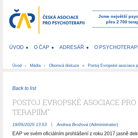
Jsme největší psy
přes 2 700 tera
ÚVOD
O ČAP
ADRESÁŘ
O PSYCHOTERAPI
Úvod
Média
Oborová diskuze
Postoj Evropské asociace p
Back to list
POSTOJ EVROPSKÉ ASOCIACE PRO 
TERAPIÍM"
|
19/05/2025 13:53
Andrea Brožová
(Administrator)
EAP ve svém oficiálním prohlášení z roku 2017 jasně dekla