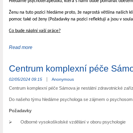
Hledáme psychoterapeutku, která s námi bude pomáhat obětem d
V případě zájmu mne prosím kontaktujte na tel. čísle 777 
Ženu na tuto pozici hledáme proto, že naprostá většina našich kli
pomoc také od ženy (Požadavky na pozici reflektují a jsou v soula
Co bude náplní vaší práce?
Individuální psychoterapeutická podpora klientkám,
po zaškolení ko-terapeutická spolupráce při vedení skupinové p
zapojení se do fungování týmu a multidisciplinární spolupráce (
Centrum komplexní péče Sámo
apod.),
|
02/05/2024 09:15
Anonymous
možné zapojení do dalších aktivit organizace (osvěta, školení odbo
Centrum komplexní péče Sámova je nestátní zdravotnické zaříz
Jak vypadá ideální kandidátka?
Do našeho týmu hledáme psychologa se zájmem o psychosomatik
Má ukončené VŠ vzdělání humanitního směru (psychologie, sociá
Požadavky
Absolvovala komplexní akreditovaný psychoterapeutický výcvik n
⮚
Odborné vysokoškolské vzdělání v oboru psychologie
zaměřeného směru.