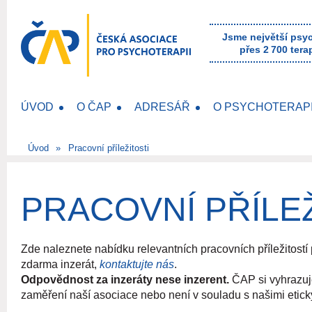
Jsme největší psy
přes 2 700 tera
ÚVOD
O ČAP
ADRESÁŘ
O PSYCHOTERAPI
Úvod
Pracovní příležitosti
PRACOVNÍ PŘÍLEŽ
Zde naleznete nabídku relevantních pracovních příležitostí
zdarma inzerát,
kontaktujte nás
.
Odpovědnost za inzeráty nese inzerent.
ČAP si vyhrazuje
zaměření naší asociace nebo není v souladu s našimi etic