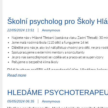
Školní psycholog pro Školy Hlá
|
22/05/2024 13:51
Anonymous
Najdete nás v Hlásné Třebani (zastávka vlaku Zadní Třebaň): 30 min
Jsme malá rodinná škola (110 dětí) a fungujeme 14 let
Důležité pro nás je, aby byl náš přístup vhodný pro děti, ne pro rodi
Spolupracujeme s externími mentory a konzultanty
Je pro nás samozřejmostí se vzdělávat a pracovat se supervizory
Pečujeme o bezpečné klima školy
Rádi bychom rozšířili náš poradenský tým. Hledáme kolegu 
Práce psychologa v naší škole je založena na úzké komuni
seznamuje se s klima tříd, sleduje potřeby všech dětí. Psyc
škole. Intervence je samozřejmě nezbytnou součástí a psyc
HLEDÁME PSYCHOTERAPEU
důležité, abyste se v naší školy zabydleli alespoň na 2 dny
abyste se u nás cítili i vy opečovaně
. Školní psycholog je 
|
05/05/2024 06:35
Anonymous
školení, která jsou vhodná a mají souvislost s děním ve š
poradenský tým, nebudete na to sami
a my také ne.