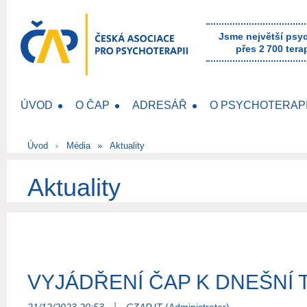
Jsme největší psy
přes 2 700 tera
ÚVOD
O ČAP
ADRESÁŘ
O PSYCHOTERAPI
Úvod
Média
Aktuality
Aktuality
VYJÁDŘENÍ ČAP K DNEŠNÍ 
|