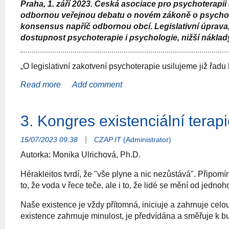
Praha, 1. září 2023. Česká asociace pro psychoterapi
zákonného zakotvení jsou však opatření mimo rámec asoc
Asociace vznikla v roce 2001 jako profesní organizace sdružující psychoterapeuty*ky ze všech
odbornou veřejnou debatu o novém zákoně o psycholo
dlouhodobě usiluje rovněž o komplexní legislativní ošetře
je psychoterapie jednoznačně definována a její příjemci a poskytovatelé mohou tak transp
konsensus napříč odbornou obcí. Legislativní úprava, 
z možných pochybení při výkonu profese psychoterapeuta.
členů*ek, což z ní dělá největší profesní organizaci sdružující psychoterapeuty*ky v ČR. Více
dostupnost psychoterapie i psychologie, nižší náklady
s Unií psychologických asociací ČR předložily začátkem z
psychologických a psychoterapeutických službách (k tomu
„O legislativní zakotvení psychoterapie usilujeme již řadu l
Výbor České asociace pro psychoterapii
psychoterapii
. „Především pandemické roky ukázaly, jak 
konkrétním textu zákona jsme spolu s odborníky z řad psy
konkrétní text zákona a těším se na odbornou diskusi, po
do legislativního procesu.“
„Vytvoření a prosazení zákona o psychologických služ
|
15/07/2023 09:38
CZAP IT
(Administrator)
navázali spolupráci s ČAP a zjistili jsme, že máme podobné
společného. Mnozí psychologové jsou zároveň psychotera
Autorka: Monika Ulrichová, Ph.D.
psychoterapeuty vnímám jako dobrou cestu k rozvoji a ud
Hérakleitos tvrdí, že "vše plyne a nic nezůstává". Připomí
psychoterapeutických služeb v Česku,“ říká
Michal Walte
to, že voda v řece teče, ale i to, že lidé se mění od jedn
Zákonná úprava je prostředkem, který jako jediný může pl
Naše existence je vždy přítomná, iniciuje a zahrnuje celou
psychoterapeutické a psychologické profese. Jedná se pře
existence zahrnuje minulost, je předvídána a směřuje k bu
mlčenlivosti a další aspekty, které slouží zejména k ochra
díky své vrozené svobodě i tvoří.