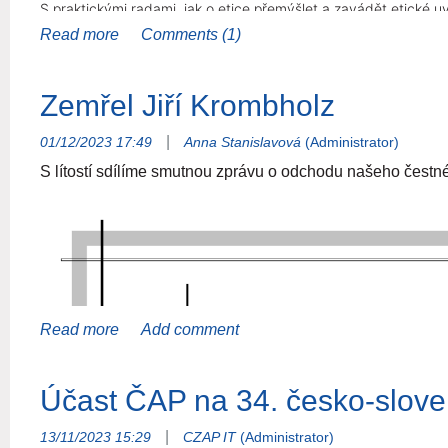
S praktickými radami, jak o etice přemýšlet a zavádět etické 
Dopolední b
lok svým odborným přemýšlením o etických přešla
Vybíral
z Masarykovy University Brno.
Zemřel Jiří Krombholz
O odpolední praktickou část ve formě world café se postarala
|
01/12/2023 17:49
Anna Stanislavová
(Administrator)
toho, jak živá etická témata v naší profesi jsou.
S lítostí sdílíme smutnou zprávu o odchodu našeho čestn
Den jsme zakončili panelem o Kultivaci veřejného prostoru, kd
M.A.
s účastníky podělili o své myšlenky, jak můžeme jako terap
|
13/11/2023 15:29
CZAP IT
(Administrator)