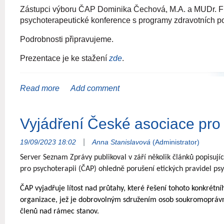
Zástupci výboru ČAP Dominika Čechová, M.A. a MUDr. Fr
psychoterapeutické konference s programy zdravotních poj
Podrobnosti připravujeme.
Prezentace je ke stažení
zde
.
|
19/09/2023 18:02
Anna Stanislavová
(Administrator)
Jak se
vám líbí grafické zpracování dne, které nám zaznamena
Server Seznam Zprávy publikoval v září několik článků popisuj
pro psychoterapii (ČAP) ohledně porušení etických pravidel ps
ČAP vyjadřuje lítost nad průtahy, které řešení tohoto konkrétn
organizace, jež je dobrovolným sdružením osob soukromoprávn
členů nad rámec stanov.