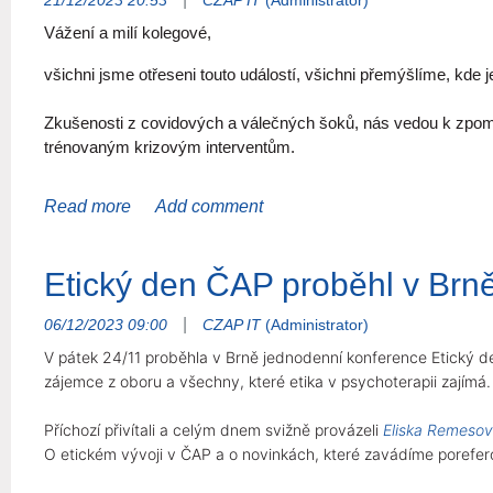
21/12/2023 20:53
CZAP IT
(Administrator)
Vážení a milí kolegové,
všichni jsme otřeseni touto událostí, všichni přemýšlíme, kde
Zkušenosti z covidových a válečných šoků, nás vedou k zpoma
trénovaným krizovým interventům.
Oslovili jsme instituce státu, které mají na starosti intervenčn
Bude-li nějaká poptávka po našich službách již v těchto dnec
skupinu psychoterapeutů k dispozici pro bono, pro všechny to
Etický den ČAP proběhl v Brn
Jako covid a válka na Ukrajině i tato událost bude rezonovat ži
|
06/12/2023 09:00
CZAP IT
(Administrator)
a tam bude naše známé místo.
V pátek 24/11 proběhla v Brně jednodenní konference
Etický d
zájemce z oboru a všechny, které etika v psychoterapii zajímá.
A bezpochyby budeme spolupracovat na veškeré možné následné p
neměli.
Příchozí přivítali a celým dnem svižně provázeli
Eliska Remeso
V úctě
O etickém vývoji v ČAP a o novinkách, které zavádíme porefe
výbor a odborná rada ČAP